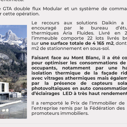
ne GTA double flux Modular et un système de comm
r cette opération.
Le recours aux solutions Daikin a
encouragé par le bureau d’étu
thermiques Aria Fluides. Livré en 2
l’immeuble comporte 22 lots livrés br
sur
une surface totale de 4 165 m2
, dont
m2 de stationnement en sous-sol.
Faisant face au Mont Blanc, il a été c
pour optimiser les consommations de
occupants, notamment par une ha
isolation thermique de la façade ri
avec vitrages athermiques mais égale
par la présence de capteurs sola
photovoltaïques en auto consommatio
d’éclairages LED à très haut rendement
Il a remporté le Prix de l’Immobilier de
l’entreprise remis par la Fédération des
promoteurs immobiliers.