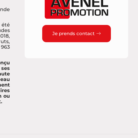
ande
 été
des
Je prends contact
018,
uts,
 963
onçu
 ses
ute
deau
ment
ires
n ou
.